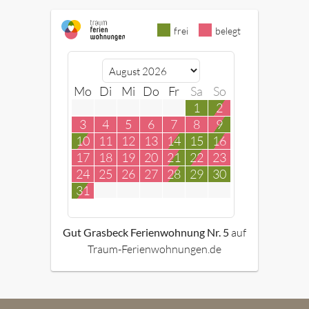
frei
belegt
Mo
Di
Mi
Do
Fr
Sa
So
1
2
3
4
5
6
7
8
9
10
11
12
13
14
15
16
17
18
19
20
21
22
23
24
25
26
27
28
29
30
31
Gut Grasbeck Ferienwohnung Nr. 5
auf
Traum-Ferienwohnungen.de