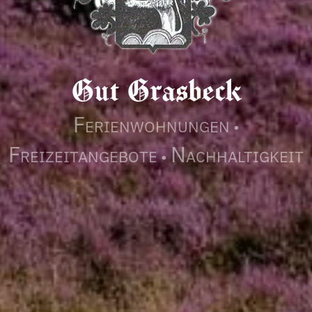
Gut Grasbeck
F
ERIENWOHNUNGEN •
F
N
REIZEITANGEBOTE •
ACHHALTIGKEIT